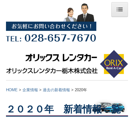
ホーム
企業情報
ごあいさつ（経営理念）
沿革
会社概要
HOME
>
企業情報
>
過去の新着情報
> 2020年
新着情報バックナンバー
店舗一覧
２０２０年 新着情報一覧
栃木県のレンタカー店舗一覧
福島県のレンタカー店舗一覧