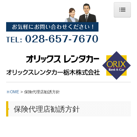
ホーム
企業情報
ごあいさつ（経営理念）
沿革
会社概要
ＨOME
> 保険代理店勧誘方針
新着情報バックナンバー
店舗一覧
保険代理店勧誘方針
栃木県のレンタカー店舗一覧
福島県のレンタカー店舗一覧